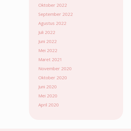
Oktober 2022
September 2022
Agustus 2022
Juli 2022
Juni 2022
Mei 2022
Maret 2021
November 2020
Oktober 2020
Juni 2020
Mei 2020
April 2020