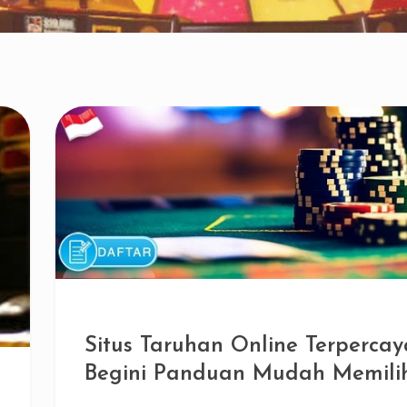
Situs Taruhan Online Terpercay
Begini Panduan Mudah Memil