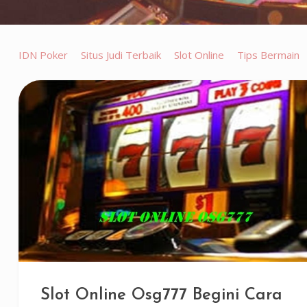
IDN Poker
Situs Judi Terbaik
Slot Online
Tips Bermain
Slot Online Osg777 Begini Cara