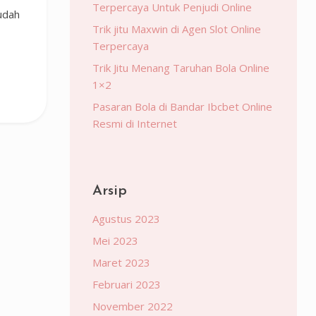
Terpercaya Untuk Penjudi Online
udah
Trik jitu Maxwin di Agen Slot Online
Terpercaya
Trik Jitu Menang Taruhan Bola Online
1×2
Pasaran Bola di Bandar Ibcbet Online
Resmi di Internet
Arsip
Agustus 2023
Mei 2023
Maret 2023
Februari 2023
November 2022