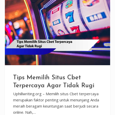
Tips Memilih Situs Cbet
Terpercaya Agar Tidak Rugi
Uphillwriting.org – Memilih situs Cbet terpercaya
merupakan faktor penting untuk menunjang Anda
meraih beragam keuntungan saat berjudi secara
online. Nah,…