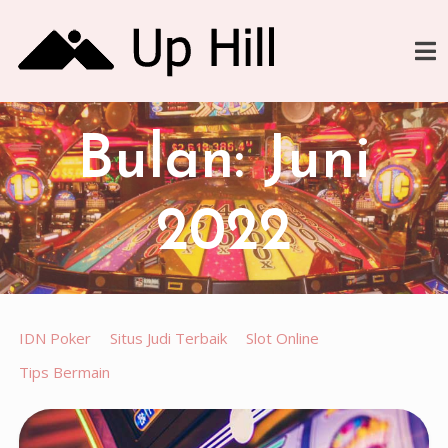
Skip
to
content
Link alternatif bermain judi idn poker online, kami memberikan
listing situs yang terbaik. Dapatkan bonus game slot online 25%
untuk pendaftaran member baru.
Bulan:
Juni
2022
IDN Poker
Situs Judi Terbaik
Slot Online
Tips Bermain