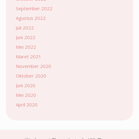
September 2022
Agustus 2022
Juli 2022
Juni 2022
Mei 2022
Maret 2021
November 2020
Oktober 2020
Juni 2020
Mei 2020
April 2020