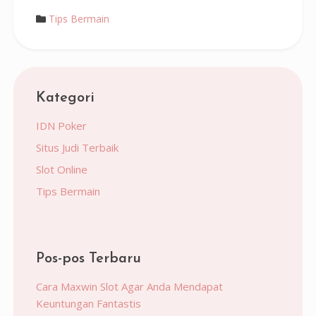
Tips Bermain
Kategori
IDN Poker
Situs Judi Terbaik
Slot Online
Tips Bermain
Pos-pos Terbaru
Cara Maxwin Slot Agar Anda Mendapat
Keuntungan Fantastis