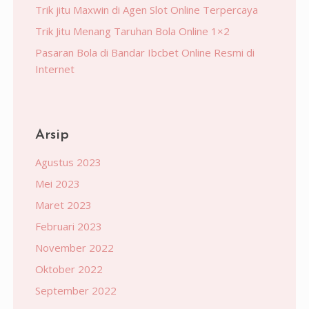
Trik jitu Maxwin di Agen Slot Online Terpercaya
Trik Jitu Menang Taruhan Bola Online 1×2
Pasaran Bola di Bandar Ibcbet Online Resmi di
Internet
Arsip
Agustus 2023
Mei 2023
Maret 2023
Februari 2023
November 2022
Oktober 2022
September 2022