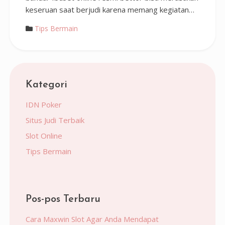
keseruan saat berjudi karena memang kegiatan…
Tips Bermain
Kategori
IDN Poker
Situs Judi Terbaik
Slot Online
Tips Bermain
Pos-pos Terbaru
Cara Maxwin Slot Agar Anda Mendapat