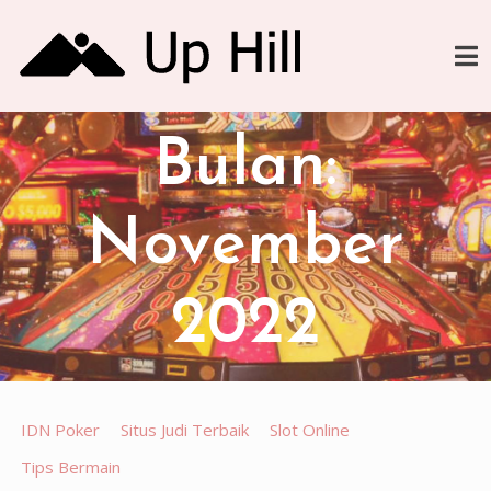
Skip
to
content
Link alternatif bermain judi idn poker online, kami memberikan
listing situs yang terbaik. Dapatkan bonus game slot online 25%
Bulan:
untuk pendaftaran member baru.
November
2022
IDN Poker
Situs Judi Terbaik
Slot Online
Tips Bermain