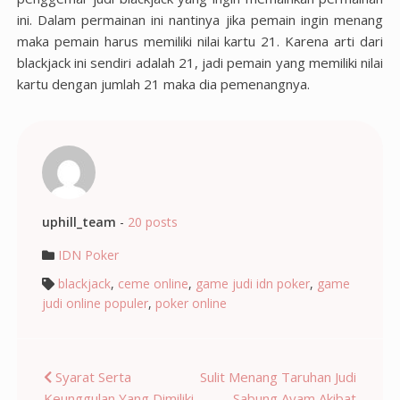
ini. Dalam permainan ini nantinya jika pemain ingin menang
maka pemain harus memiliki nilai kartu 21. Karena arti dari
blackjack ini sendiri adalah 21, jadi pemain yang memiliki nilai
kartu dengan jumlah 21 maka dia pemenangnya.
uphill_team
-
20 posts
IDN Poker
blackjack
,
ceme online
,
game judi idn poker
,
game
judi online populer
,
poker online
Navigasi
Syarat Serta
Sulit Menang Taruhan Judi
Keunggulan Yang Dimiliki
Sabung Ayam Akibat