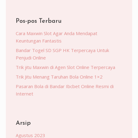
Pos-pos Terbaru
Cara Maxwin Slot Agar Anda Mendapat
Keuntungan Fantastis
Bandar Togel SD SGP HK Terpercaya Untuk
Penjudi Online
Trik jitu Maxwin di Agen Slot Online Terpercaya
Trik Jitu Menang Taruhan Bola Online 1×2
Pasaran Bola di Bandar Ibcbet Online Resmi di
Internet
Arsip
Agustus 2023