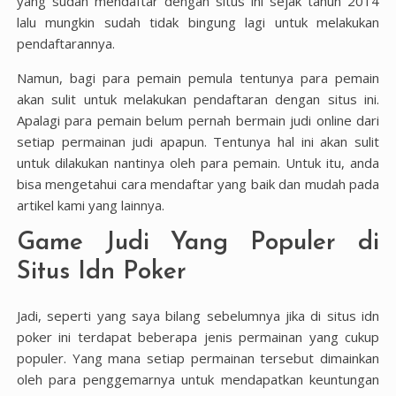
yang sudah mendaftar dengan situs ini sejak tahun 2014
lalu mungkin sudah tidak bingung lagi untuk melakukan
pendaftarannya.
Namun, bagi para pemain pemula tentunya para pemain
akan sulit untuk melakukan pendaftaran dengan situs ini.
Apalagi para pemain belum pernah bermain judi online dari
setiap permainan judi apapun. Tentunya hal ini akan sulit
untuk dilakukan nantinya oleh para pemain. Untuk itu, anda
bisa mengetahui cara mendaftar yang baik dan mudah pada
artikel kami yang lainnya.
Game Judi Yang Populer di
Situs Idn Poker
Jadi, seperti yang saya bilang sebelumnya jika di situs idn
poker ini terdapat beberapa jenis permainan yang cukup
populer. Yang mana setiap permainan tersebut dimainkan
oleh para penggemarnya untuk mendapatkan keuntungan